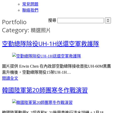
常見問題
聯絡我們
Portfolio
搜尋
Category:
精選照片
空勤總隊除役UH-1H送還空軍救護隊
圖片提供 Erwin Chen 在內政部空勤總隊接收首批UH-60M黑鷹
直升機後，空勤總隊現役15架UH-1H…
閱讀全文
韓國陸軍第20師團寒冬作戰演習
韓國陸軍動用K-2坦克和K-21裝甲車進行涉水訓練。1月18