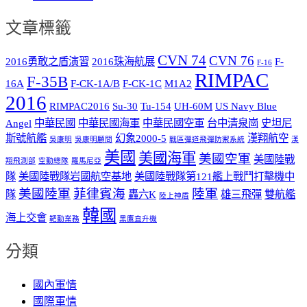
文章標籤
CVN 74
CVN 76
2016勇敢之盾演習
2016珠海航展
F-
F-16
RIMPAC
F-35B
16A
F-CK-1A/B
F-CK-1C
M1A2
2016
RIMPAC2016
Su-30
Tu-154
UH-60M
US Navy Blue
Angel
中華民國
中華民國海軍
中華民國空軍
台中清泉崗
史坦尼
斯號航艦
幻象2000-5
漢翔航空
吳康明
吳康明顧問
戰區彈道飛彈防禦系統
漢
美國
美國海軍
美國空軍
美國陸戰
翔飛測部
空勤總隊
羅馬尼亞
隊
美國陸戰隊岩國航空基地
美國陸戰隊第121艦上戰鬥打擊機中
美國陸軍
菲律賓海
陸軍
隊
轟六K
雄三飛彈
雙航艦
陸上神盾
韓國
海上交會
靶勤業務
黑鷹直升機
分類
國內軍情
國際軍情