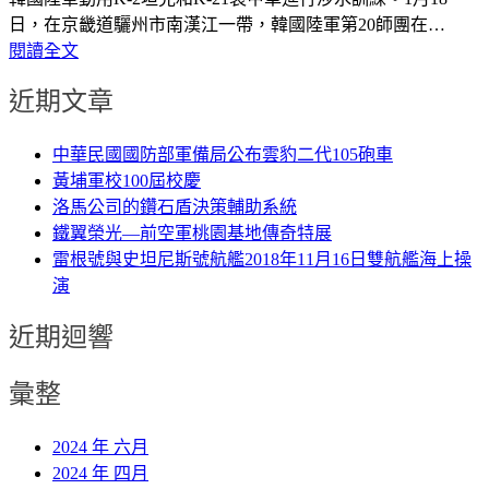
日，在京畿道驪州市南漢江一帶，韓國陸軍第20師團在…
閱讀全文
近期文章
中華民國國防部軍備局公布雲豹二代105砲車
黃埔軍校100屆校慶
洛馬公司的鑽石盾決策輔助系統
鐵翼榮光—前空軍桃園基地傳奇特展
雷根號與史坦尼斯號航艦2018年11月16日雙航艦海上操
演
近期迴響
彙整
2024 年 六月
2024 年 四月