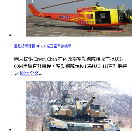
空勤總隊除役UH-1H送還空軍救護隊
圖片提供 Erwin Chen 在內政部空勤總隊接收首批UH-
60M黑鷹直升機後，空勤總隊現役15架UH-1H直升機將
要
閱讀全文
...