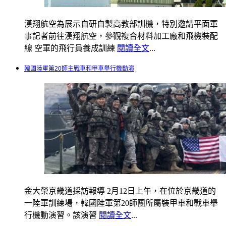
漢翔航空為展示自研自製高教部訓機，特別邀請平面軍
事記者前往漢翔航空，參觀複合材料加工廠和飛機裝配
線 空軍的飛行員養成訓練
閱讀全文
...
韓國陸軍第20師主戰車和甲車舉行機動演
金大榮京畿道採訪報導 2月12日上午，在位於京畿道的
一陸軍訓練場，韓國陸軍第20師團所屬裝甲車和戰車舉
行機動演習。該演習
閱讀全文
...