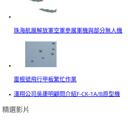
珠海航展解放軍空軍參展軍機與部分無人機
雷根號飛行甲板繁忙作業
漢翔公司吳康明顧問介紹F-CK-1A/B原型機
精選影片