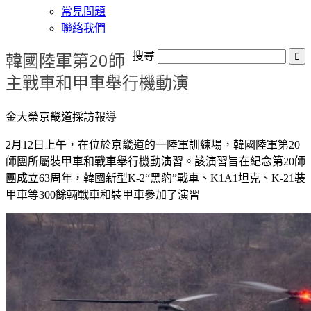
常見問題
聯絡我們
韓國陸軍第20師
搜尋
主戰車和甲車舉行機動演
金大榮京畿道採訪報導
2月12日上午，在位於京畿道的一陸軍訓練場，韓國陸軍第20
師團所屬裝甲車和戰車舉行機動演習。該演習旨在紀念第20師
團成立63周年，韓國新型K-2“黑豹”戰車、K1A1坦克、K-21裝
甲車等300餘輛戰車和裝甲車參加了演習