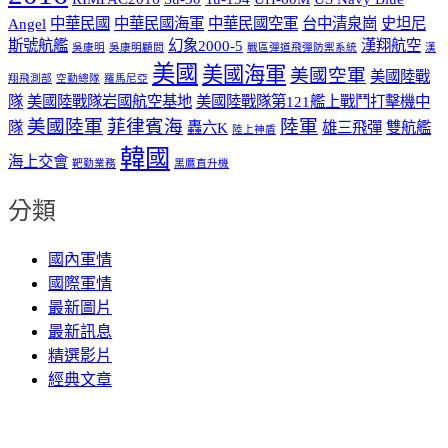
Angel
中華民國
中華民國海軍
中華民國空軍
台中清泉崗
史坦尼
斯號航艦
幻象2000-5
漢翔航空
吳康明
吳康明顧問
戰區彈道飛彈防禦系統
漢
美國
美國海軍
美國空軍
美國陸戰
翔飛測部
空勤總隊
羅馬尼亞
隊
美國陸戰隊岩國航空基地
美國陸戰隊第121艦上戰鬥打擊機中
美國陸軍
菲律賓海
陸軍
隊
轟六K
雄三飛彈
雙航艦
陸上神盾
韓國
海上交會
靶勤業務
黑鷹直升機
分類
國內軍情
國際軍情
最新圖片
最新訊息
精選影片
經典文章