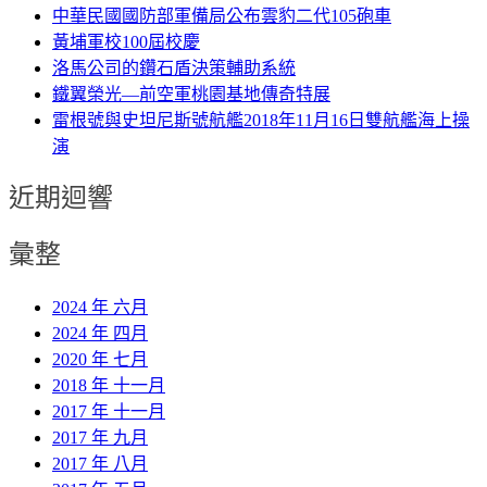
中華民國國防部軍備局公布雲豹二代105砲車
黃埔軍校100屆校慶
洛馬公司的鑽石盾決策輔助系統
鐵翼榮光—前空軍桃園基地傳奇特展
雷根號與史坦尼斯號航艦2018年11月16日雙航艦海上操
演
近期迴響
彙整
2024 年 六月
2024 年 四月
2020 年 七月
2018 年 十一月
2017 年 十一月
2017 年 九月
2017 年 八月