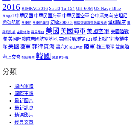
2016
RIMPAC2016
Su-30
Tu-154
UH-60M
US Navy Blue
Angel
中華民國
中華民國海軍
中華民國空軍
台中清泉崗
史坦尼
斯號航艦
幻象2000-5
漢翔航空
吳康明
吳康明顧問
戰區彈道飛彈防禦系統
漢
美國
美國海軍
美國空軍
美國陸戰
翔飛測部
空勤總隊
羅馬尼亞
隊
美國陸戰隊岩國航空基地
美國陸戰隊第121艦上戰鬥打擊機中
美國陸軍
菲律賓海
陸軍
隊
轟六K
雄三飛彈
雙航艦
陸上神盾
韓國
海上交會
靶勤業務
黑鷹直升機
分類
國內軍情
國際軍情
最新圖片
最新訊息
精選影片
經典文章