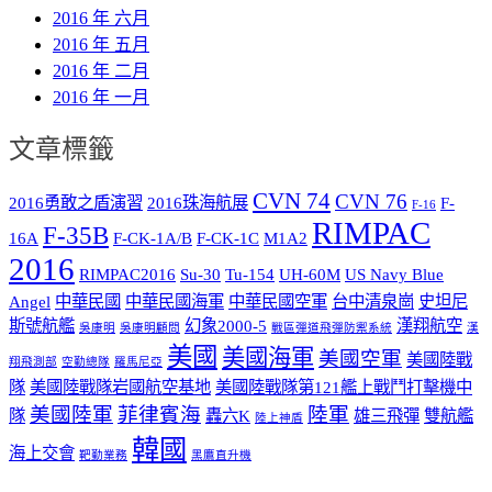
2016 年 六月
2016 年 五月
2016 年 二月
2016 年 一月
文章標籤
CVN 74
CVN 76
2016勇敢之盾演習
2016珠海航展
F-
F-16
RIMPAC
F-35B
16A
F-CK-1A/B
F-CK-1C
M1A2
2016
RIMPAC2016
Su-30
Tu-154
UH-60M
US Navy Blue
Angel
中華民國
中華民國海軍
中華民國空軍
台中清泉崗
史坦尼
斯號航艦
幻象2000-5
漢翔航空
吳康明
吳康明顧問
戰區彈道飛彈防禦系統
漢
美國
美國海軍
美國空軍
美國陸戰
翔飛測部
空勤總隊
羅馬尼亞
隊
美國陸戰隊岩國航空基地
美國陸戰隊第121艦上戰鬥打擊機中
美國陸軍
菲律賓海
陸軍
隊
轟六K
雄三飛彈
雙航艦
陸上神盾
韓國
海上交會
靶勤業務
黑鷹直升機