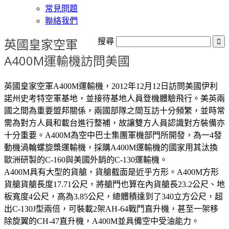
常見問題
聯絡我們
英國皇家空軍
搜尋
A400M運輸機訪問美國
英國皇家空軍A400M運輸機，2012年12月12日訪問美國伊利
諾州史考特空軍基地，並接待基地人員登機體驗飛行。美英兩
國之間為重要盟邦關係，兩國部隊之間互訪十分頻繁，並時常
需為對方人員和載台進行整補，故讓雙方人員認識對方裝備亦
十分重要。A400M為空中巴士集團軍機部門所開發，為一4發
動機渦輪螺旋槳運輸機，採購A400M運輸機的國家用其汰換
歐洲研製的C-160與美國外銷的C-130運輸機。
A400M具有大型的貨艙，貨艙截面是近乎方形。A400M方形
貨艙貨艙長度17.71公尺，將艙門也算在內貨艙長23.2公尺、地
板寬度4公尺，高為3.85公尺，總體積達到了340立方公尺，超
出C-130J型兩倍，可裝載2架AH-64戰鬥直升機，甚至一架移
除旋翼的CH-47直升機，A400M並具備空中受油能力。