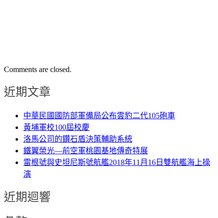
Comments are closed.
近期文章
中華民國國防部軍備局公布雲豹二代105砲車
黃埔軍校100屆校慶
洛馬公司的鑽石盾決策輔助系統
鐵翼榮光—前空軍桃園基地傳奇特展
雷根號與史坦尼斯號航艦2018年11月16日雙航艦海上操
演
近期迴響