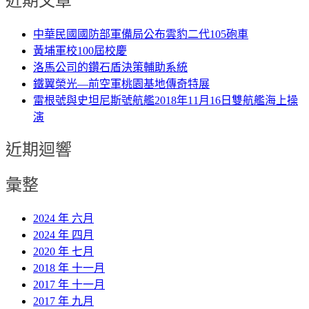
中華民國國防部軍備局公布雲豹二代105砲車
黃埔軍校100屆校慶
洛馬公司的鑽石盾決策輔助系統
鐵翼榮光—前空軍桃園基地傳奇特展
雷根號與史坦尼斯號航艦2018年11月16日雙航艦海上操
演
近期迴響
彙整
2024 年 六月
2024 年 四月
2020 年 七月
2018 年 十一月
2017 年 十一月
2017 年 九月