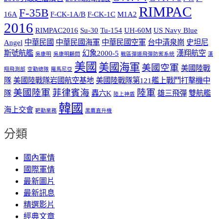
RIMPAC
F-35B
16A
F-CK-1A/B
F-CK-1C
M1A2
2016
RIMPAC2016
Su-30
Tu-154
UH-60M
US Navy Blue
Angel
中華民國
中華民國海軍
中華民國空軍
台中清泉崗
史坦尼
斯號航艦
幻象2000-5
漢翔航空
吳康明
吳康明顧問
戰區彈道飛彈防禦系統
漢
美國
美國海軍
美國空軍
美國陸戰
翔飛測部
空勤總隊
羅馬尼亞
隊
美國陸戰隊岩國航空基地
美國陸戰隊第121艦上戰鬥打擊機中
美國陸軍
菲律賓海
陸軍
隊
轟六K
雄三飛彈
雙航艦
陸上神盾
韓國
海上交會
靶勤業務
黑鷹直升機
分類
國內軍情
國際軍情
最新圖片
最新訊息
精選影片
經典文章