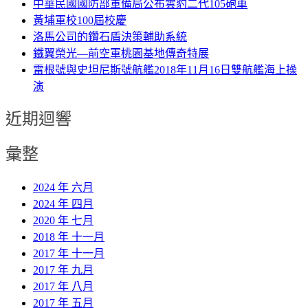
中華民國國防部軍備局公布雲豹二代105砲車
黃埔軍校100屆校慶
洛馬公司的鑽石盾決策輔助系統
鐵翼榮光—前空軍桃園基地傳奇特展
雷根號與史坦尼斯號航艦2018年11月16日雙航艦海上操
演
近期迴響
彙整
2024 年 六月
2024 年 四月
2020 年 七月
2018 年 十一月
2017 年 十一月
2017 年 九月
2017 年 八月
2017 年 五月