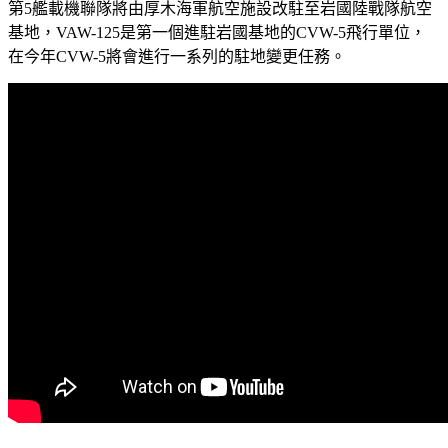
第5艦載機聯隊將由厚木海軍航空施設改駐至岩國陸戰隊航空
基地，VAW-125是第一個進駐岩國基地的CVW-5飛行單位，
在今年CVW-5將會進行一系列的駐地變更任務。