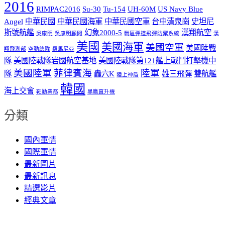
2016
RIMPAC2016
Su-30
Tu-154
UH-60M
US Navy Blue
Angel
中華民國
中華民國海軍
中華民國空軍
台中清泉崗
史坦尼
斯號航艦
幻象2000-5
漢翔航空
吳康明
吳康明顧問
戰區彈道飛彈防禦系統
漢
美國
美國海軍
美國空軍
美國陸戰
翔飛測部
空勤總隊
羅馬尼亞
隊
美國陸戰隊岩國航空基地
美國陸戰隊第121艦上戰鬥打擊機中
美國陸軍
菲律賓海
陸軍
隊
轟六K
雄三飛彈
雙航艦
陸上神盾
韓國
海上交會
靶勤業務
黑鷹直升機
分類
國內軍情
國際軍情
最新圖片
最新訊息
精選影片
經典文章