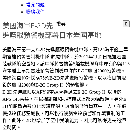
常見問題
聯絡我們
美國海軍E-2D先
搜尋
進鷹眼預警機部署日本岩國基地
美國海軍第一支E-2D先進鷹眼預警機中隊，第125海軍艦上早
期雷達預警管制機中隊:虎尾中隊，於2017年2月2日抵達岩國
陸戰隊航空基地。該中隊將替換第5艦載機聯隊中原有的第115
海軍艦上早期雷達預警管制機中隊的E-2C鷹眼2000預警機。
美國海軍預計採購75架E-2D先進鷹眼預警機，以汰換目前現
役的鷹眼2000與E-2C Group II+的預警機。
E-2D先進鷹眼以APY-9雷達替換過去E-2C Group II+以後的
APS-145雷達，在掃描距離和掃描模式上都大幅改進。另外E-
2D前艙改為數位化玻璃座艙，讓前艙飛行員其中一人，在飛
機抵達任務空域後，可以執行後艙雷達預警和作戰管制的工
作。此外E-2D也增加了空中受油能力，因此可獲得更長的滯
空時間。