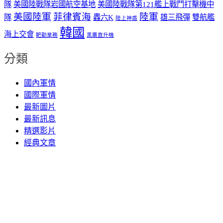
隊
美國陸戰隊岩國航空基地
美國陸戰隊第121艦上戰鬥打擊機中
美國陸軍
菲律賓海
陸軍
隊
轟六K
雄三飛彈
雙航艦
陸上神盾
韓國
海上交會
靶勤業務
黑鷹直升機
分類
國內軍情
國際軍情
最新圖片
最新訊息
精選影片
經典文章