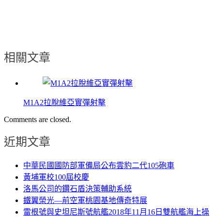
相關文章
M1A2拉脫維亞實彈射擊
Comments are closed.
近期文章
中華民國國防部軍備局公布雲豹二代105砲車
黃埔軍校100屆校慶
洛馬公司的鑽石盾決策輔助系統
鐵翼榮光—前空軍桃園基地傳奇特展
雷根號與史坦尼斯號航艦2018年11月16日雙航艦海上操