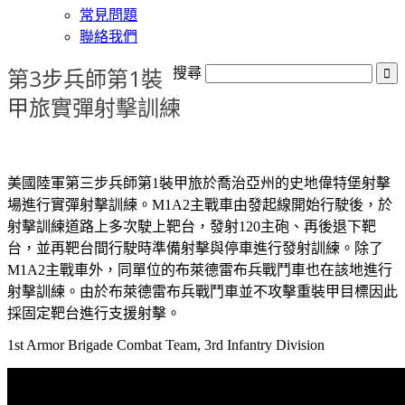
常見問題
聯絡我們
第3步兵師第1裝
搜尋
甲旅實彈射擊訓練
美國陸軍第三步兵師第1裝甲旅於喬治亞州的史地偉特堡射擊
場進行實彈射擊訓練。M1A2主戰車由發起線開始行駛後，於
射擊訓練道路上多次駛上靶台，發射120主砲、再後退下靶
台，並再靶台間行駛時準備射擊與停車進行發射訓練。除了
M1A2主戰車外，同單位的布萊德雷布兵戰鬥車也在該地進行
射擊訓練。由於布萊德雷布兵戰鬥車並不攻擊重裝甲目標因此
採固定靶台進行支援射擊。
1st Armor Brigade Combat Team, 3rd Infantry Division