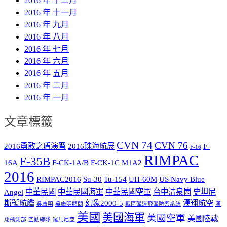
2016 年 十二月
2016 年 十一月
2016 年 九月
2016 年 八月
2016 年 七月
2016 年 六月
2016 年 五月
2016 年 二月
2016 年 一月
文章標籤
CVN 74
CVN 76
2016勇敢之盾演習
2016珠海航展
F-
F-16
RIMPAC
F-35B
16A
F-CK-1A/B
F-CK-1C
M1A2
2016
RIMPAC2016
Su-30
Tu-154
UH-60M
US Navy Blue
Angel
中華民國
中華民國海軍
中華民國空軍
台中清泉崗
史坦尼
斯號航艦
幻象2000-5
漢翔航空
吳康明
吳康明顧問
戰區彈道飛彈防禦系統
漢
美國
美國海軍
美國空軍
美國陸戰
翔飛測部
空勤總隊
羅馬尼亞