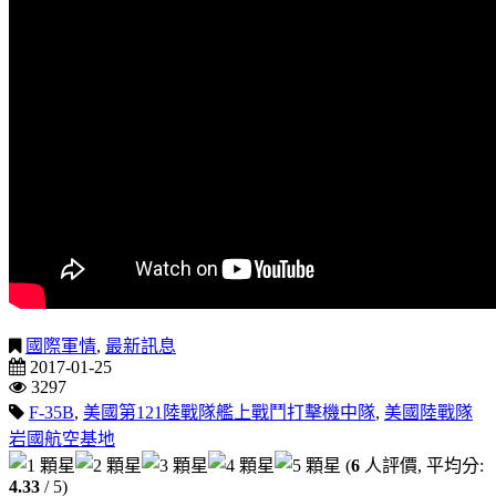
國際軍情
,
最新訊息
2017-01-25
3297
F-35B
,
美國第121陸戰隊艦上戰鬥打擊機中隊
,
美國陸戰隊
岩國航空基地
(
6
人評價, 平均分:
4.33
/ 5)