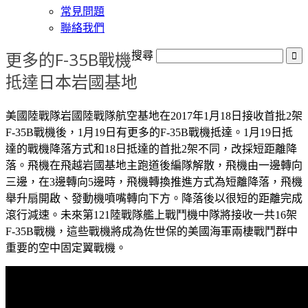
常見問題
聯絡我們
更多的F-35B戰機
搜尋
抵達日本岩國基地
美國陸戰隊岩國陸戰隊航空基地在2017年1月18日接收首批2架
F-35B戰機後，1月19日有更多的F-35B戰機抵達。1月19日抵
達的戰機降落方式和18日抵達的首批2架不同，改採短距離降
落。飛機在飛越岩國基地主跑道後編隊解散，飛機由一邊轉向
三邊，在3邊轉向5邊時，飛機轉換推進方式為短離降落，飛機
舉升扇開啟、發動機噴嘴轉向下方。降落後以很短的距離完成
滾行減速。未來第121陸戰隊艦上戰鬥機中隊將接收一共16架
F-35B戰機，這些戰機將成為佐世保的美國海軍兩棲戰鬥群中
重要的空中固定翼戰機。