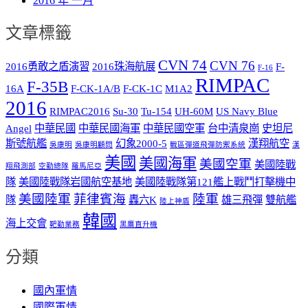
2016 年 一月
文章標籤
CVN 74
CVN 76
2016勇敢之盾演習
2016珠海航展
F-
F-16
RIMPAC
F-35B
16A
F-CK-1A/B
F-CK-1C
M1A2
2016
RIMPAC2016
Su-30
Tu-154
UH-60M
US Navy Blue
Angel
中華民國
中華民國海軍
中華民國空軍
台中清泉崗
史坦尼
斯號航艦
幻象2000-5
漢翔航空
吳康明
吳康明顧問
戰區彈道飛彈防禦系統
漢
美國
美國海軍
美國空軍
美國陸戰
翔飛測部
空勤總隊
羅馬尼亞
隊
美國陸戰隊岩國航空基地
美國陸戰隊第121艦上戰鬥打擊機中
美國陸軍
菲律賓海
陸軍
隊
轟六K
雄三飛彈
雙航艦
陸上神盾
韓國
海上交會
靶勤業務
黑鷹直升機
分類
國內軍情
國際軍情