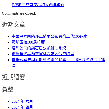
F-35B完成首次橫越大西洋飛行
Comments are closed.
近期文章
中華民國國防部軍備局公布雲豹二代105砲車
黃埔軍校100屆校慶
洛馬公司的鑽石盾決策輔助系統
鐵翼榮光—前空軍桃園基地傳奇特展
雷根號與史坦尼斯號航艦2018年11月16日雙航艦海上操
演
近期迴響
彙整
2024 年 六月
2024 年 四月