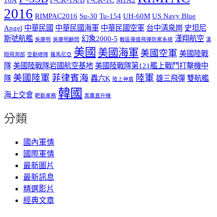
2016
RIMPAC2016
Su-30
Tu-154
UH-60M
US Navy Blue
Angel
中華民國
中華民國海軍
中華民國空軍
台中清泉崗
史坦尼
斯號航艦
幻象2000-5
漢翔航空
吳康明
吳康明顧問
戰區彈道飛彈防禦系統
漢
美國
美國海軍
美國空軍
美國陸戰
翔飛測部
空勤總隊
羅馬尼亞
隊
美國陸戰隊岩國航空基地
美國陸戰隊第121艦上戰鬥打擊機中
美國陸軍
菲律賓海
陸軍
隊
轟六K
雄三飛彈
雙航艦
陸上神盾
韓國
海上交會
靶勤業務
黑鷹直升機
分類
國內軍情
國際軍情
最新圖片
最新訊息
精選影片
經典文章