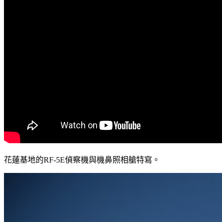
花蓮基地的RF-5E偵察機與機鼻照相艙特寫。