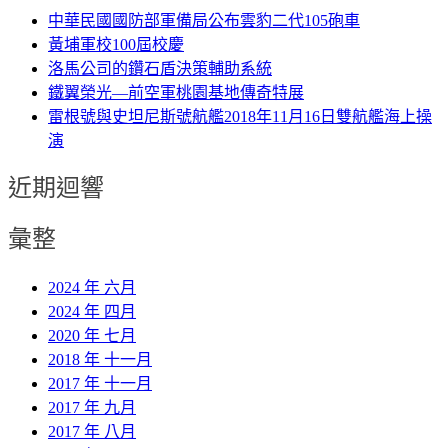
中華民國國防部軍備局公布雲豹二代105砲車
黃埔軍校100屆校慶
洛馬公司的鑽石盾決策輔助系統
鐵翼榮光—前空軍桃園基地傳奇特展
雷根號與史坦尼斯號航艦2018年11月16日雙航艦海上操
演
近期迴響
彙整
2024 年 六月
2024 年 四月
2020 年 七月
2018 年 十一月
2017 年 十一月
2017 年 九月
2017 年 八月