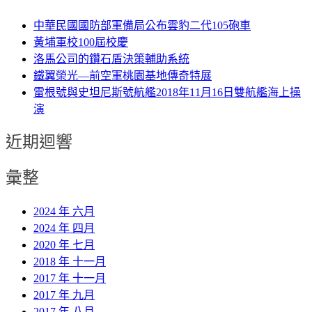
中華民國國防部軍備局公布雲豹二代105砲車
黃埔軍校100屆校慶
洛馬公司的鑽石盾決策輔助系統
鐵翼榮光—前空軍桃園基地傳奇特展
雷根號與史坦尼斯號航艦2018年11月16日雙航艦海上操
演
近期迴響
彙整
2024 年 六月
2024 年 四月
2020 年 七月
2018 年 十一月
2017 年 十一月
2017 年 九月
2017 年 八月