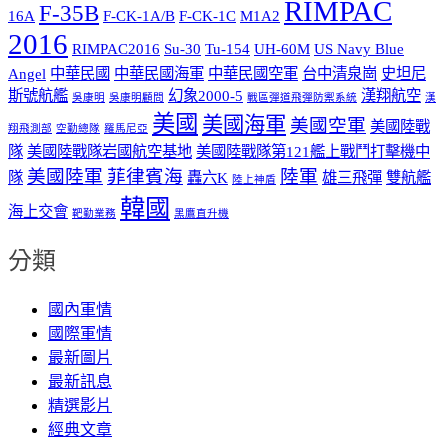
RIMPAC
F-35B
16A
F-CK-1A/B
F-CK-1C
M1A2
2016
RIMPAC2016
Su-30
Tu-154
UH-60M
US Navy Blue
Angel
中華民國
中華民國海軍
中華民國空軍
台中清泉崗
史坦尼
斯號航艦
幻象2000-5
漢翔航空
吳康明
吳康明顧問
戰區彈道飛彈防禦系統
漢
美國
美國海軍
美國空軍
美國陸戰
翔飛測部
空勤總隊
羅馬尼亞
隊
美國陸戰隊岩國航空基地
美國陸戰隊第121艦上戰鬥打擊機中
美國陸軍
菲律賓海
陸軍
隊
轟六K
雄三飛彈
雙航艦
陸上神盾
韓國
海上交會
靶勤業務
黑鷹直升機
分類
國內軍情
國際軍情
最新圖片
最新訊息
精選影片
經典文章