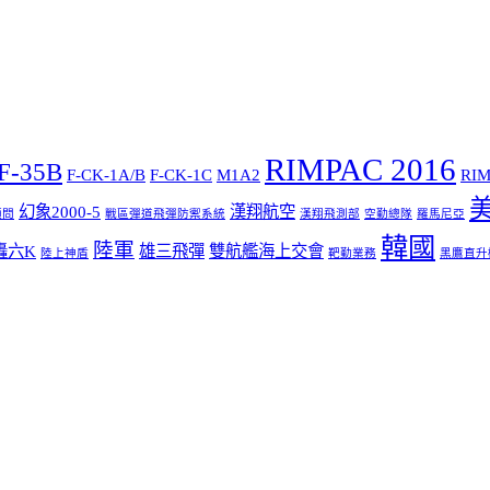
RIMPAC 2016
F-35B
F-CK-1A/B
F-CK-1C
M1A2
RIM
幻象2000-5
漢翔航空
顧問
戰區彈道飛彈防禦系統
漢翔飛測部
空勤總隊
羅馬尼亞
韓國
陸軍
轟六K
雄三飛彈
雙航艦海上交會
陸上神盾
靶勤業務
黑鷹直升