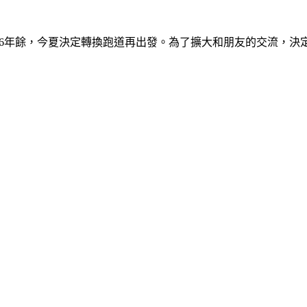
)：從事軍事新聞採訪16年餘，今夏決定轉換跑道再出發。為了擴大和朋友