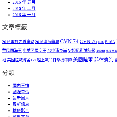
2016 年 五月
2016 年 二月
2016 年 一月
文章標籤
CVN 74
CVN 76
2016勇敢之盾演習
2016珠海航展
F-16A
F-16
華民國海軍
中華民國空軍
台中清泉崗
史坦尼斯號航艦
吳康明
吳康明
美國陸軍
菲律賓海
地
美國陸戰隊第121艦上戰鬥打擊機中隊
分類
國內軍情
國際軍情
最新圖片
最新訊息
精選影片
經典文章