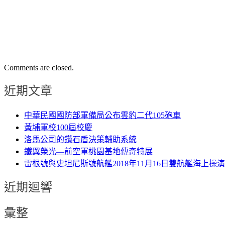
Comments are closed.
近期文章
中華民國國防部軍備局公布雲豹二代105砲車
黃埔軍校100屆校慶
洛馬公司的鑽石盾決策輔助系統
鐵翼榮光—前空軍桃園基地傳奇特展
雷根號與史坦尼斯號航艦2018年11月16日雙航艦海上操演
近期迴響
彙整