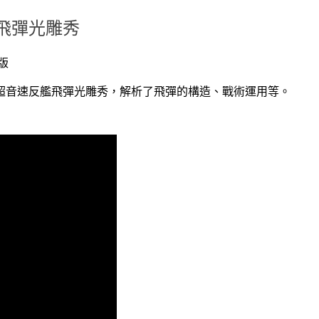
飛彈光雕秀
版
型超音速反艦飛彈光雕秀，解析了飛彈的構造、戰術運用等。