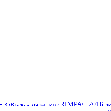
RIMPAC 2016
F-35B
F-CK-1A/B
F-CK-1C
M1A2
RIM