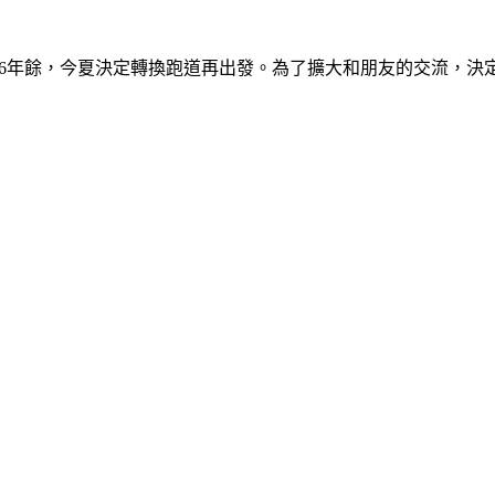
)：從事軍事新聞採訪16年餘，今夏決定轉換跑道再出發。為了擴大和朋友