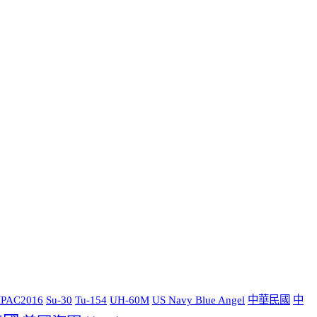
PAC2016
Su-30
Tu-154
UH-60M
US Navy Blue Angel
中華民國
中