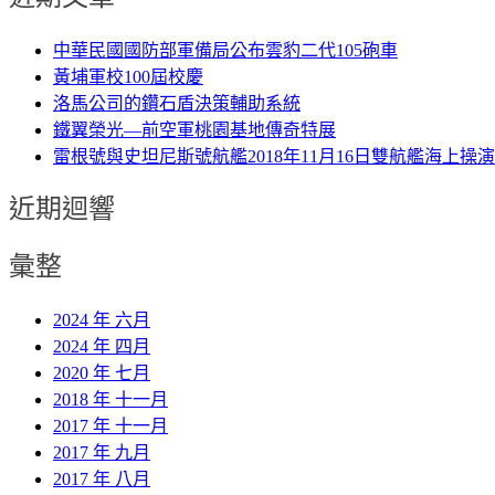
中華民國國防部軍備局公布雲豹二代105砲車
黃埔軍校100屆校慶
洛馬公司的鑽石盾決策輔助系統
鐵翼榮光—前空軍桃園基地傳奇特展
雷根號與史坦尼斯號航艦2018年11月16日雙航艦海上操演
近期迴響
彙整
2024 年 六月
2024 年 四月
2020 年 七月
2018 年 十一月
2017 年 十一月
2017 年 九月
2017 年 八月