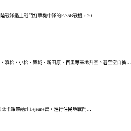
陸戰隊艦上戰鬥打擊機中隊的F-35B戰機，20…
霸，濱松，小松、築城、新田原、百里等基地升空。甚至空自擔…
國北卡羅萊納州Lejeune營，進行住民地戰鬥…