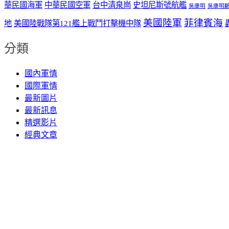
華民國海軍
中華民國空軍
台中清泉崗
史坦尼斯號航艦
吳康明
吳康明
美國陸軍
菲律賓海
地
美國陸戰隊第121艦上戰鬥打擊機中隊
分類
國內軍情
國際軍情
最新圖片
最新訊息
精選影片
經典文章