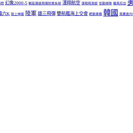
幻象2000-5
漢翔航空
顧問
戰區彈道飛彈防禦系統
漢翔飛測部
空勤總隊
羅馬尼亞
韓國
陸軍
轟六K
雄三飛彈
雙航艦海上交會
陸上神盾
靶勤業務
黑鷹直升