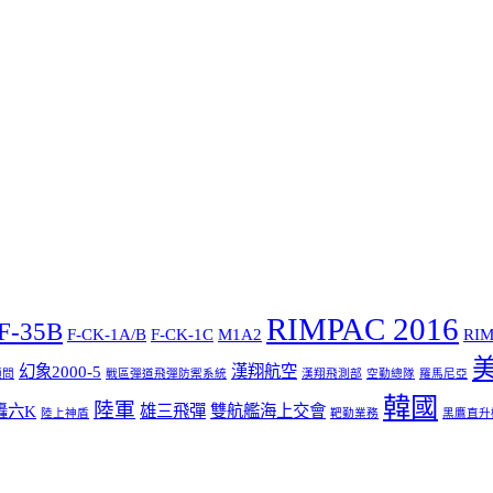
RIMPAC 2016
F-35B
F-CK-1A/B
F-CK-1C
M1A2
RIM
幻象2000-5
漢翔航空
顧問
戰區彈道飛彈防禦系統
漢翔飛測部
空勤總隊
羅馬尼亞
韓國
陸軍
轟六K
雄三飛彈
雙航艦海上交會
陸上神盾
靶勤業務
黑鷹直升