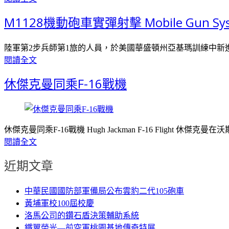
M1128機動砲車實彈射擊 Mobile Gun Sy
陸軍第2步兵師第1旅的人員，於美國華盛頓州亞基瑪訓練中新進行
閱讀全文
休傑克曼同乘F-16戰機
休傑克曼同乘F-16戰機 Hugh Jackman F-16 Flight 休
閱讀全文
近期文章
中華民國國防部軍備局公布雲豹二代105砲車
黃埔軍校100屆校慶
洛馬公司的鑽石盾決策輔助系統
鐵翼榮光—前空軍桃園基地傳奇特展