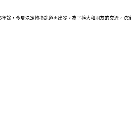
)：從事軍事新聞採訪16年餘，今夏決定轉換跑道再出發。為了擴大和朋友